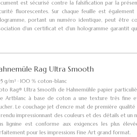
cument est sécurisé contre la falsification par la prése
curité fluorescentes. Sur chaque feuille est égaleme
logramme, portant un numéro identique, peut être col
sociation d’un certificat et d’un hologramme garantit qu
ahnemüle Rag Ultra Smooth
5 g/m² · 100 % coton-blanc
oto Rag® Ultra Smooth de Hahnemühle papier particuliè
ne Artblanc à base de coton a une texture très fine e
ucher. Le couchage jet d’encre mat de première qualité 
 rendu impressionnant des couleurs et des détails et un n
ns lignine est conforme aux exigences les plus élev
rfaitement pour les impressions Fine Art grand format.