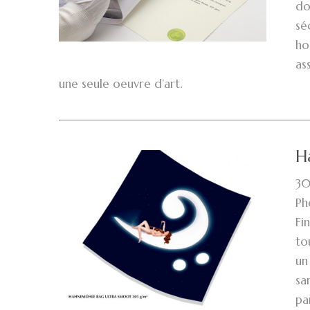
do
sé
ho
as
une seule oeuvre d’art.
H
30
Ph
Fi
to
un
sa
pa