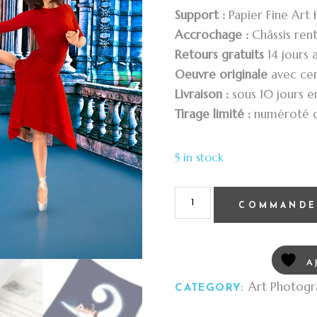
Support :
Papier Fine Art
Accrochage :
Châssis ren
Retours gratuits
14 jours 
Oeuvre originale
avec cert
Livraison :
sous 10 jours 
Tirage limité :
numéroté d
5 in stock
COMMANDE
A
Art Photogr
CATEGORY: