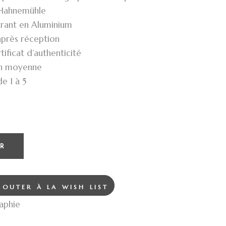
 Hahnemühle
trant en Aluminium
après réception
ificat d’authenticité
en moyenne
e 1 à 5
R
JOUTER À LA WISH LIST
aphie